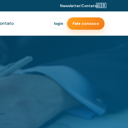
🇬🇧
Newsletter
|
Contato
|
ontato
Fale conosco
login