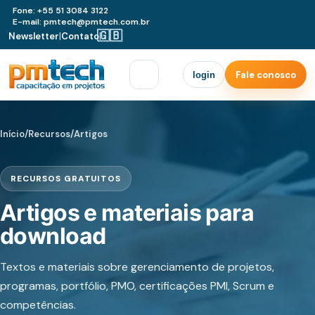
Fone: +55 51 3084 3122
E-mail: pmtech@pmtech.com.br
🇬🇧
Newsletter
|
Contato
|
Fale conosco
login
Início
/
Recursos
/
Artigos
RECURSOS GRATUITOS
Artigos e materiais para
download
Textos e materiais sobre gerenciamento de projetos,
programas, portfólio, PMO, certificações PMI, Scrum e
competências.