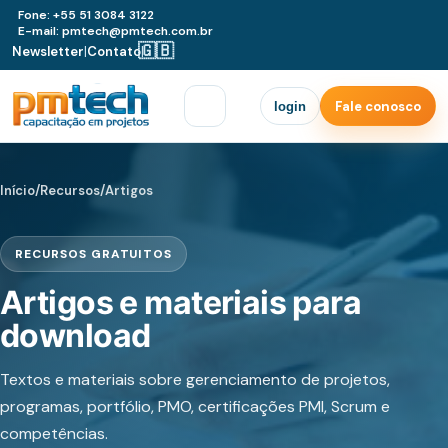
Fone: +55 51 3084 3122
E-mail: pmtech@pmtech.com.br
🇬🇧
Newsletter
|
Contato
|
Fale conosco
login
Início
/
Recursos
/
Artigos
RECURSOS GRATUITOS
Artigos e materiais para
download
Textos e materiais sobre gerenciamento de projetos,
programas, portfólio, PMO, certificações PMI, Scrum e
competências.