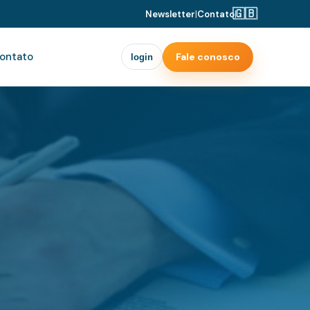
🇬🇧
Newsletter
|
Contato
|
ontato
Fale conosco
login