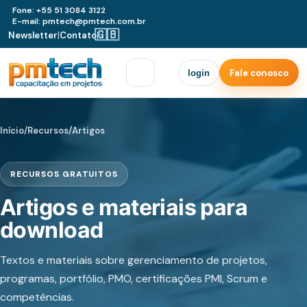
Fone: +55 51 3084 3122
E-mail: pmtech@pmtech.com.br
🇬🇧
Newsletter
|
Contato
|
Fale conosco
login
Início
/
Recursos
/
Artigos
RECURSOS GRATUITOS
Artigos e materiais para
download
Textos e materiais sobre gerenciamento de projetos,
programas, portfólio, PMO, certificações PMI, Scrum e
competências.