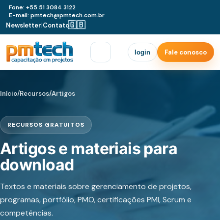
Fone: +55 51 3084 3122
E-mail: pmtech@pmtech.com.br
🇬🇧
Newsletter
|
Contato
|
Fale conosco
login
Início
/
Recursos
/
Artigos
RECURSOS GRATUITOS
Artigos e materiais para
download
Textos e materiais sobre gerenciamento de projetos,
programas, portfólio, PMO, certificações PMI, Scrum e
competências.