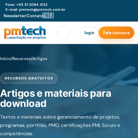
Fone: +55 51 3084 3122
E-mail: pmtech@pmtech.com.br
🇬🇧
Newsletter
|
Contato
|
Fale conosco
login
Início
/
Recursos
/
Artigos
RECURSOS GRATUITOS
Artigos e materiais para
download
Textos e materiais sobre gerenciamento de projetos,
programas, portfólio, PMO, certificações PMI, Scrum e
competências.