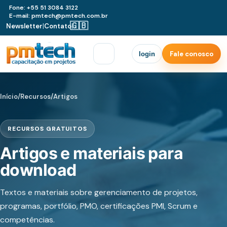
Fone: +55 51 3084 3122
E-mail: pmtech@pmtech.com.br
🇬🇧
Newsletter
|
Contato
|
Fale conosco
login
Início
/
Recursos
/
Artigos
RECURSOS GRATUITOS
Artigos e materiais para
download
Textos e materiais sobre gerenciamento de projetos,
programas, portfólio, PMO, certificações PMI, Scrum e
competências.