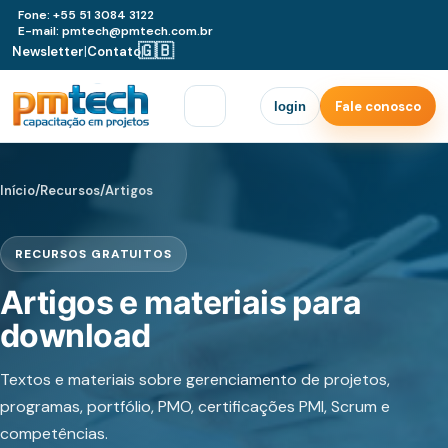
Fone: +55 51 3084 3122
E-mail: pmtech@pmtech.com.br
🇬🇧
Newsletter
|
Contato
|
Fale conosco
login
Início
/
Recursos
/
Artigos
RECURSOS GRATUITOS
Artigos e materiais para
download
Textos e materiais sobre gerenciamento de projetos,
programas, portfólio, PMO, certificações PMI, Scrum e
competências.