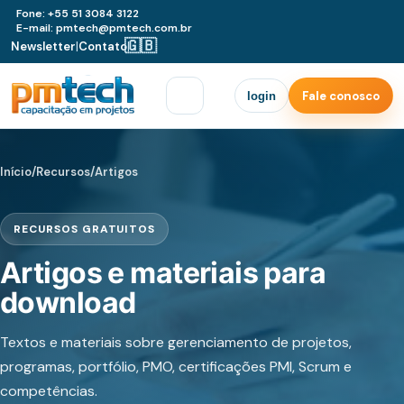
Fone: +55 51 3084 3122
E-mail: pmtech@pmtech.com.br
🇬🇧
Newsletter
|
Contato
|
Fale conosco
login
Início
/
Recursos
/
Artigos
RECURSOS GRATUITOS
Artigos e materiais para
download
Textos e materiais sobre gerenciamento de projetos,
programas, portfólio, PMO, certificações PMI, Scrum e
competências.