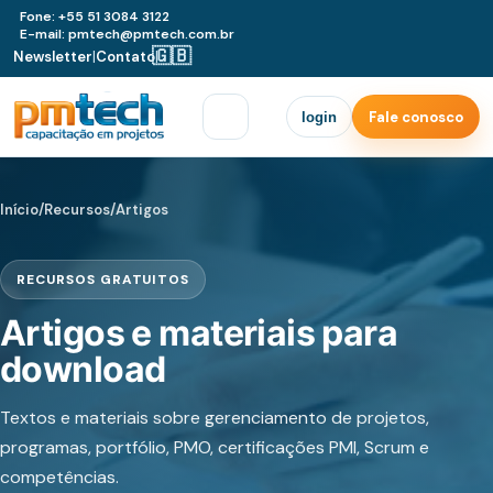
Fone: +55 51 3084 3122
E-mail: pmtech@pmtech.com.br
🇬🇧
Newsletter
|
Contato
|
Fale conosco
login
Início
/
Recursos
/
Artigos
RECURSOS GRATUITOS
Artigos e materiais para
download
Textos e materiais sobre gerenciamento de projetos,
programas, portfólio, PMO, certificações PMI, Scrum e
competências.